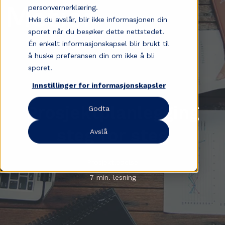
personvernerklæring.
Hvis du avslår, blir ikke informasjonen din
sporet når du besøker dette nettstedet.
Én enkelt informasjonskapsel blir brukt til
å huske preferansen din om ikke å bli
sporet.
Innstillinger for informasjonskapsler
Prosjektplanlegging
Godta
steg for steg
Avslå
Prosjektledelse
7 min. lesning