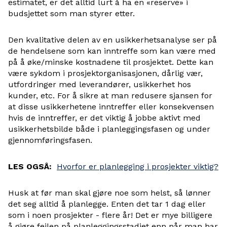
estimatet, er det alltid lurt å ha en «reserve» i
budsjettet som man styrer etter.
Den kvalitative delen av en usikkerhetsanalyse ser på
de hendelsene som kan inntreffe som kan være med
på å øke/minske kostnadene til prosjektet. Dette kan
være sykdom i prosjektorganisasjonen, dårlig vær,
utfordringer med leverandører, usikkerhet hos
kunder, etc. For å sikre at man redusere sjansen for
at disse usikkerhetene inntreffer eller konsekvensen
hvis de inntreffer, er det viktig å jobbe aktivt med
usikkerhetsbilde både i planleggingsfasen og under
gjennomføringsfasen.
LES OGSÅ:
Hvorfor er planlegging i prosjekter viktig?
Husk at før man skal gjøre noe som helst, så lønner
det seg alltid å planlegge. Enten det tar 1 dag eller
som i noen prosjekter - flere år! Det er mye billigere
å gjøre feilen på planleggingsstadiet enn når man har