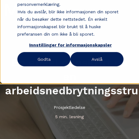
personvernerklæring.
Hvis du avslår, blir ikke informasjonen din sporet
når du besøker dette nettstedet. Én enkelt
informasjonskapsel blir brukt til å huske
preferansen din om ikke å bli sporet.
Innstillinger for informasjonskapsler
En enkel oppskrift på
Godta
Avslå
en
arbeidsnedbrytningsstru
Prosjektledelse
5 min. lesning