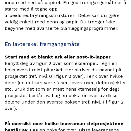
inne med ned på papiret. En god fremgangsmåte er å
starte med å tegne opp
arbeidsnedbrytningsstrukturen. Dette kan du gjøre
veldig enkelt med penn og papir. Du trenger ikke
begynne med avanserte planleggingsprogrammer.
En lavterskel fremgangsmåte
Start med et blankt ark eller post-it-lapper.
Benytt deg av figur 2 over som eksempel. Tegn en
boks øverst midt på arket. Her skriver du navnet på
prosjektet (ref. nivå 0 i figur 2 over). Tenk over hvilke
deler (en del kan være faser, leveranser, delprosjekter
etc. Bruk det som er mest hensiktsmessig for deg)
prosjektet består av. Lag en boks for hver av disse
delene under den øverste boksen (ref. nivå 1 i figur 2
over).
Få oversikt over hvilke leveranser delprosjektene
består av.
Lag en boks for hver. Disse leveransene