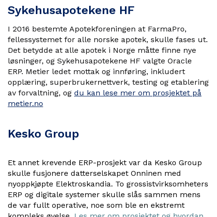
Sykehusapotekene HF
I 2016 bestemte Apotekforeningen at FarmaPro,
fellessystemet for alle norske apotek, skulle fases ut.
Det betydde at alle apotek i Norge måtte finne nye
løsninger, og Sykehusapotekene HF valgte Oracle
ERP. Metier ledet mottak og innføring, inkludert
opplæring, superbrukernettverk, testing og etablering
av forvaltning, og
du kan lese mer om prosjektet på
metier.no
Kesko Group
Et annet krevende ERP-prosjekt var da
Kesko Group
skulle fusjonere datterselskapet
Onninen
med
nyoppkjøpte
Elektroskandia
. To grossistvirksomheters
ERP og digitale
systemer skulle slås sammen mens
de var fullt operative, noe som ble en ekstremt
kompleks øvelse.
Les mer om prosjektet og hvordan