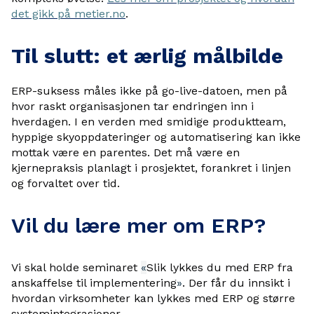
det gikk på metier.no
.
Til slutt: et ærlig målbilde
ERP-suksess måles ikke på go-live-datoen, men på
hvor raskt organisasjonen tar endringen inn i
hverdagen. I en verden med smidige produktteam,
hyppige skyoppdateringer og automatisering kan ikke
mottak være en parentes. Det må være en
kjernepraksis planlagt i prosjektet, forankret i linjen
og forvaltet over tid.
Vil du lære mer om ERP?
Vi skal holde seminaret
«
Slik lykkes du med ERP fra
anskaffelse til implem
entering
»
. Der får du innsikt i
hvordan virksomheter kan lykkes med ERP og større
systemintegrasjoner.