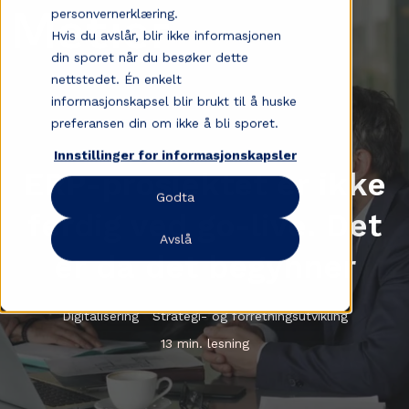
personvernerklæring.
Hvis du avslår, blir ikke informasjonen
din sporet når du besøker dette
nettstedet. Én enkelt
informasjonskapsel blir brukt til å huske
preferansen din om ikke å bli sporet.
Innstillinger for informasjonskapsler
ERP-prosjektet er ikke
Godta
ferdig ved go-live. Det
Avslå
er da det begynner
Digitalisering
Strategi- og forretningsutvikling
13 min. lesning