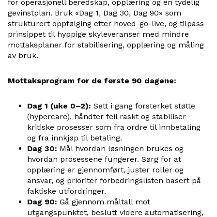
for operasjonell beredskap, opplæring og en tydelig
gevinstplan. Bruk «Dag 1, Dag 30, Dag 90» som
strukturert oppfølging etter hoved-go-live, og tilpass
prinsippet til hyppige skyleveranser med mindre
mottaksplaner for stabilisering, opplæring og måling
av bruk.
Mottaksprogram for de første 90 dagene:
Dag 1 (uke 0–2):
Sett i gang forsterket støtte
(hypercare), håndter feil raskt og stabiliser
kritiske prosesser som fra ordre til innbetaling
og fra innkjøp til betaling.
Dag 30:
Mål hvordan løsningen brukes og
hvordan prosessene fungerer. Sørg for at
opplæring er gjennomført, juster roller og
ansvar, og prioriter forbedringslisten basert på
faktiske utfordringer.
Dag 90:
Gå gjennom måltall mot
utgangspunktet, beslutt videre automatisering,