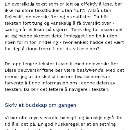
En oversiktlig tekst som er lett og effektiv å lese, bør
ikke ha store tekstbolker uten "luft". Altså uten
linjeskift, deloverskrifter og punktlister. Da blir
teksten fort tung og vanskelig å få oversikt over -
særlig når vi leser på skjerm. Tenk deg for eksempel
at jeg hadde skrevet dette innlegget i en bolk uten
noen form for inndeling - hvor enkelt hadde det vært
for deg å finne frem til det du vil lese om?
Del opp lengre tekster i avsnitt med deloverskrifter.
Disse deloverskriftene bør være
beskrivende
. Med det
mener jeg at de skal si noe om hva leseren kan
forvente å finne informasjon om i denne delen av
teksten. Da blir det lettere å navigere i teksten.
Skriv et budskap om gangen
Vi har ofte mye vi skulle ha sagt, og kanskje også lite
tid å si det på. En god huskeregel er at en setning