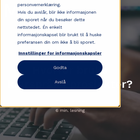
personvernerklæring.
Hvis du avslår, blir ikke informasjonen
din sporet når du besøker dette
nettstedet. Én enkelt
informasjonskapsel blir brukt til å huske
preferansen din om ikke å bli sporet.
Innstillinger for informasjonskapsler
Hvorfor bruke
Godta
klarspråk i prosjekter?
Avslå
Prosjektledelse
6 min. lesning