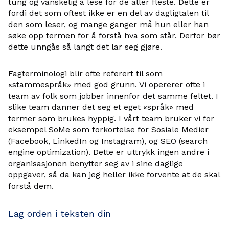
tung og vanskelig å lese for de aller fleste. Dette er
fordi det som oftest ikke er en del av dagligtalen til
den som leser, og mange ganger må hun eller han
søke opp termen for å forstå hva som står. Derfor bør
dette unngås så langt det lar seg gjøre.
Fagterminologi blir ofte referert til som
«stammespråk» med god grunn. Vi opererer ofte i
team av folk som jobber innenfor det samme feltet. I
slike team danner det seg et eget «språk» med
termer som brukes hyppig. I vårt team bruker vi for
eksempel SoMe som forkortelse for Sosiale Medier
(Facebook, LinkedIn og Instagram), og SEO (search
engine optimization). Dette er uttrykk ingen andre i
organisasjonen benytter seg av i sine daglige
oppgaver, så da kan jeg heller ikke forvente at de skal
forstå dem.
Lag orden i teksten din