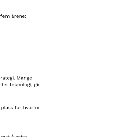
 fem årene:
rategi. Mange
ler teknologi, gir
plass for hvorfor
 nytt å sette