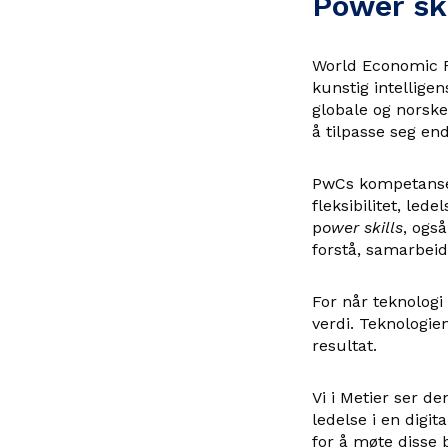
Power ski
World Economic 
kunstig intellige
globale og norske 
å tilpasse seg end
PwCs kompetansera
fleksibilitet, led
p
ower skills
, ogs
forstå, samarbeid
For når teknologi
verdi. Teknologie
resultat.
Vi i Metier ser d
ledelse i en digi
for å møte disse 