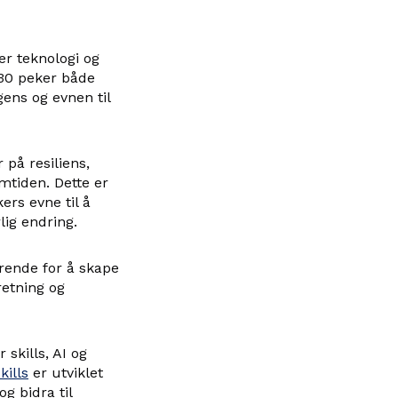
er teknologi og
030 peker både
gens og evnen til
på resiliens,
emtiden. Dette er
rs evne til å
lig endring.
ørende for å skape
retning og
skills, AI og
kills
er utviklet
g bidra til