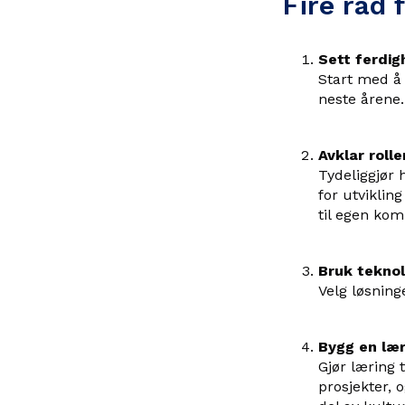
Fire råd 
Sett ferdi
Start med å 
neste årene.
Avklar roll
Tydeliggjør 
for utviklin
til egen kom
Bruk teknol
Velg løsning
Bygg en lær
Gjør læring t
prosjekter, o