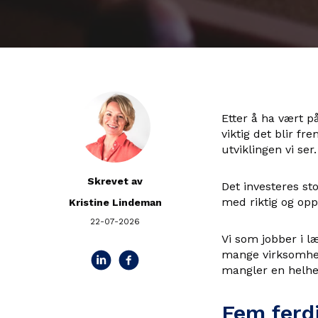
Etter å ha vært p
viktig det blir 
utviklingen vi ser.
Skrevet av
Det investeres s
med riktig og op
Kristine Lindeman
22-07-2026
Vi som jobber i l
mange virksomhet
mangler en helhet
Fem ferd