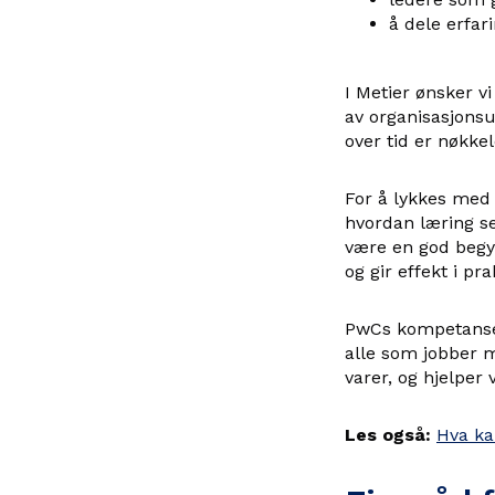
å dele erfar
I Metier ønsker v
av organisasjonsu
over tid er nøkkele
For å lykkes med 
hvordan læring s
være en god begy
og gir effekt i pra
PwCs kompetansera
alle som jobber m
varer, og hjelper 
Les også:
Hva ka