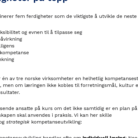
nerer fem ferdigheter som de viktigste å utvikle de neste
eksibilitet og evnen til å tilpasse seg
åvirkning
lligens
 kompetanse
nkning
 én av tre norske virksomheter en helhetlig kompetansest
, men om læringen ikke kobles til forretningsmål, kultur el
sultater.
 sende ansatte på kurs om det ikke samtidig er en plan på 
apen skal anvendes i praksis. Vi kan her skille
og
strategisk
kompetanseutvikling:
mpetanseutvikling handler ofte om
individuell læring
: Noe