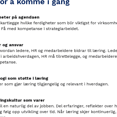
for å komme i gang
gheter på agendaen
kartlegge hvilke ferdigheter som blir viktigst for virksom
 Få med kompetanse i strategiarbeidet.
er og ansvar
hvordan ledere, HR og medarbeidere bidrar til læring. Le
g i arbeidshverdagen, HR må tilrettelegge, og medarbeider
petanse.
ogi som støtte i læring
er som gjør læring tilgjengelig og relevant i hverdagen.
ingskultur som varer
il en naturlig del av jobben. Del erfaringer, reflekter over 
g følg opp utvikling over tid. Når læring skjer kontinuerlig,