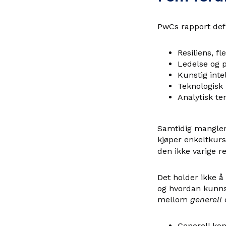
PwCs rapport defi
Resiliens, fl
Ledelse og p
Kunstig inte
Teknologisk
Analytisk te
Samtidig mangler
kjøper enkeltkurs
den ikke varige re
Det holder ikke å
og hvordan kunnsk
mellom
generell
Generell ko