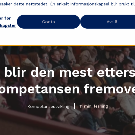
esøker dette nettstedet. Én enkelt informasjonskapsel blir brukt til
er for
Godta
Avslå
kapsler
 blir den mest etter
ompetansen fremov
11 min. lesning
Kompetanseutvikling