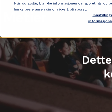
Hvis du avslår, blir ikke informasjonen din sporet når du b
huske preferansen din om ikke å bli sporet.
Innstilling
informasjons
Dette
k