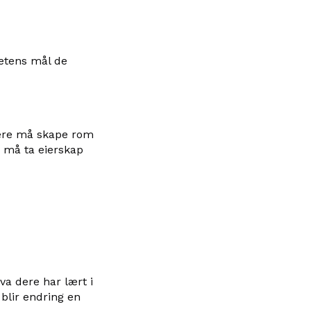
hetens mål de
dere må skape rom
e må ta eierskap
hva dere har lært i
 blir endring en