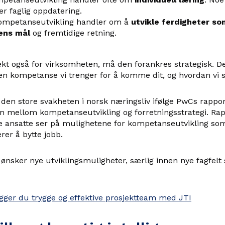
er faglig oppdatering.
kompetanseutvikling handler om å
utvikle ferdigheter so
ens mål
og fremtidige retning.
fekt også for virksomheten, må den forankres strategisk. De
lken kompetanse vi trenger for å komme dit, og hvordan vi s
 den store svakheten i norsk næringsliv ifølge PwCs rappo
n mellom kompetanseutvikling og forretningsstrategi. Rap
re ansatte ser på mulighetene for kompetanseutvikling som
rer å bytte jobb.
 ønsker nye utviklingsmuligheter, særlig innen nye fagfelt
ygger du trygge og effektive prosjektteam med JTI