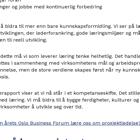
inger og jobbe med kontinuerlig forbedring
i å bidra til mer enn bare kunnskapsformidling. Vi ser på 
tviklingen, der lederforankring, gode læringsmiljøer og må
n til reell utvikling.
dette må vi som leverer læring tenke helhetlig. Det handle
ettes i sammenheng med virksomhetens mål og arbeidspro
nnelse, men de store verdiene skapes først når ny kunnsk
ksis.
pport viser at vi nå står i et kompetanseskifte. Det stiller
ed læring. Vi må bidra til å bygge ferdigheter, kulturer 
virksomheter å utvikle seg over tid.
n årets Oslo Business Forum lære oss om prosjektledelse