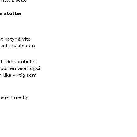
m støtter
t betyr å vite
kal utvikle den.
rt: virksomheter
porten viser også
 like viktig som
 som kunstig