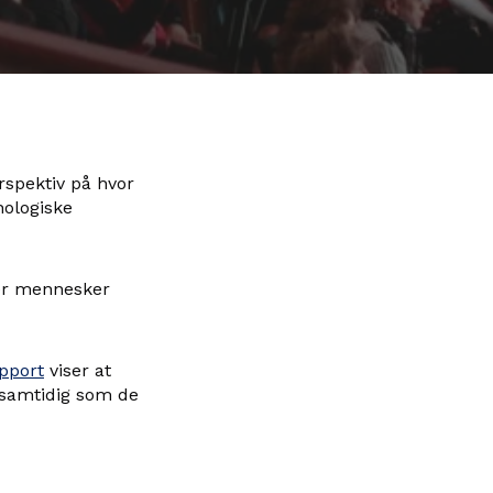
rspektiv på hvor
nologiske
ter mennesker
pport
viser at
 samtidig som de