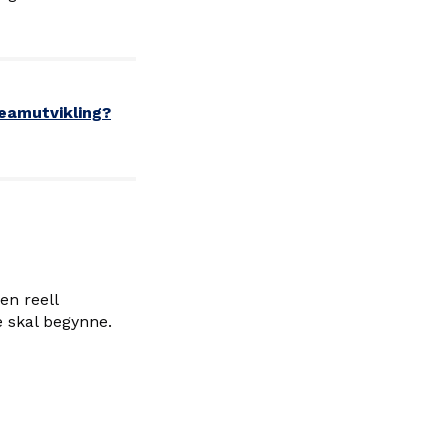
teamutvikling?
en reell
de skal begynne.