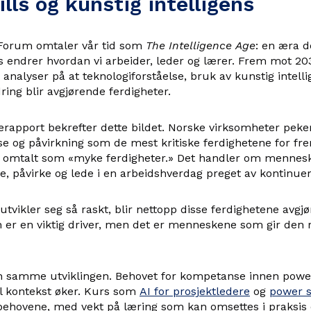
lls og kunstig intelligens
Forum omtaler vår tid som
The Intelligence Age
: en æra d
ns endrer hvordan vi arbeider, leder og lærer. Frem mot 2
analyser på at teknologiforståelse, bruk av kunstig intelli
ring blir avgjørende ferdigheter.
pport bekrefter dette bildet. Norske virksomheter peker 
else og påvirkning som de mest kritiske ferdighetene for fr
å omtalt som «myke ferdigheter.» Det handler om menneske
e, påvirke og lede i en arbeidshverdag preget av kontinuer
 utvikler seg så raskt, blir nettopp disse ferdighetene avgj
n er en viktig driver, men det er menneskene som gir den 
en samme utviklingen. Behovet for kompetanse innen power 
tal kontekst øker. Kurs som
AI for prosjektledere
og
power s
behovene, med vekt på læring som kan omsettes i praksis o