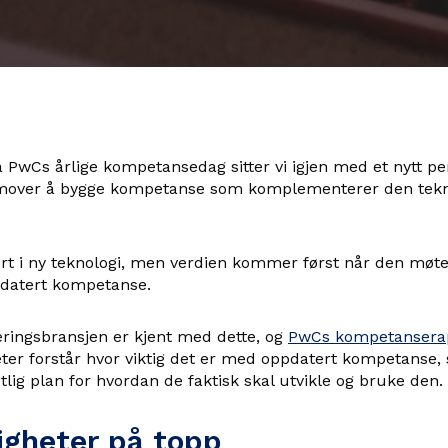
å PwCs årlige kompetansedag sitter vi igjen med et nytt pe
fremover å bygge kompetanse som komplementerer den tek
tort i ny teknologi, men verdien kommer først når den mø
pdatert kompetanse.
æringsbransjen er kjent med dette, og
PwCs kompetansera
er forstår hvor viktig det er med oppdatert kompetanse,
lig plan for hvordan de faktisk skal utvikle og bruke den.
igheter på topp